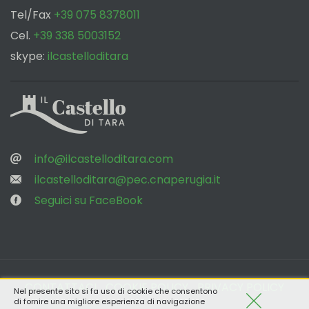
Tel/Fax
+39 075 8378011
Cel.
+39 338 5003152
skype:
ilcastelloditara
‌
‌
info@ilcastelloditara.com
‌
ilcastelloditara@pec.cnaperugia.it
‌
Seguici su FaceBook
CONTATTACI
COOKIE POLICY
PRIVACY POLICY
Nel presente sito si fa uso di cookie che consentono
Piè
di fornire una migliore esperienza di navigazione