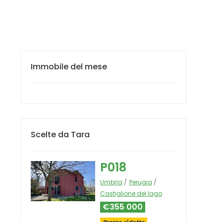
Immobile del mese
Scelte da Tara
P018
Umbria
Perugia
Castiglione del lago
€355 000