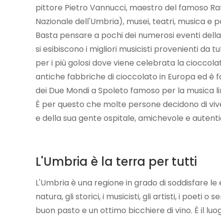
pittore Pietro Vannucci, maestro del famoso Raffae
Nazionale dell'Umbria), musei, teatri, musica e p
Basta pensare a pochi dei numerosi eventi dell
si esibiscono i migliori musicisti provenienti da 
per i più golosi dove viene celebrata la cioccola
antiche fabbriche di cioccolato in Europa ed è fam
dei Due Mondi a Spoleto famoso per la musica liric
È per questo che molte persone decidono di viver
e della sua gente ospitale, amichevole e autenti
L'Umbria è la terra per tutti
L'Umbria è una regione in grado di soddisfare le es
natura, gli storici, i musicisti, gli artisti, i poe
buon pasto e un ottimo bicchiere di vino. È il l