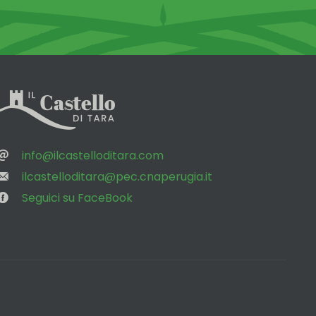
‌
‌
info@ilcastelloditara.com
‌
ilcastelloditara@pec.cnaperugia.it
‌
Seguici su FaceBook