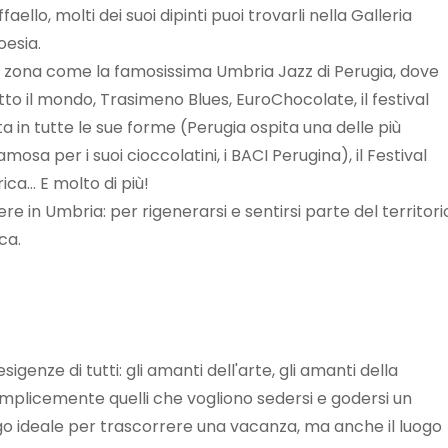
llo, molti dei suoi dipinti puoi trovarli nella Galleria
oesia.
a zona come la famosissima Umbria Jazz di Perugia, dove
tutto il mondo, Trasimeno Blues, EuroChocolate, il festival
ta in tutte le sue forme (Perugia ospita una delle più
osa per i suoi cioccolatini, i BACI Perugina), il Festival
a... E molto di più!
e in Umbria: per rigenerarsi e sentirsi parte del territori
ca.
igenze di tutti: gli amanti dell'arte, gli amanti della
ti o semplicemente quelli che vogliono sedersi e godersi un
uogo ideale per trascorrere una vacanza, ma anche il luogo