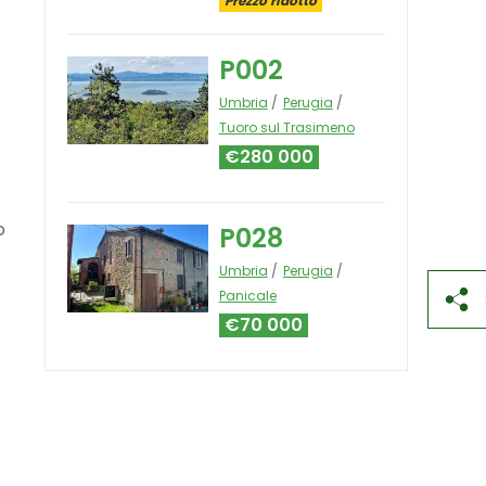
Prezzo ridotto
P002
Umbria
Perugia
Tuoro sul Trasimeno
€280 000
o
P028
Umbria
Perugia
Panicale
€70 000